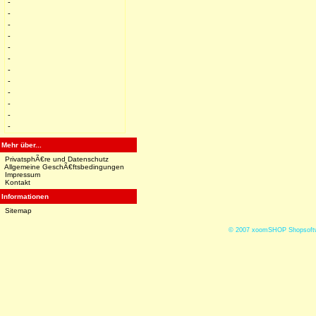
-
-
-
-
-
-
-
-
-
-
-
-
Mehr über...
PrivatsphÃ€re und Datenschutz
Allgemeine GeschÃ€ftsbedingungen
Impressum
Kontakt
Informationen
Sitemap
© 2007
xoomSHOP Shopsoftw