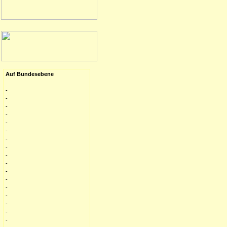
Auf Bundesebene
-
-
-
-
-
-
-
-
-
-
-
-
-
-
-
-
-