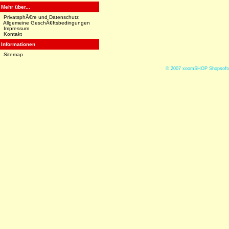
Mehr über...
PrivatsphÃ€re und Datenschutz
Allgemeine GeschÃ€ftsbedingungen
Impressum
Kontakt
Informationen
Sitemap
© 2007
xoomSHOP Shopsoftw