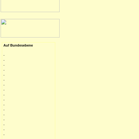
Auf Bundesebene
-
-
-
-
-
-
-
-
-
-
-
-
-
-
-
-
-