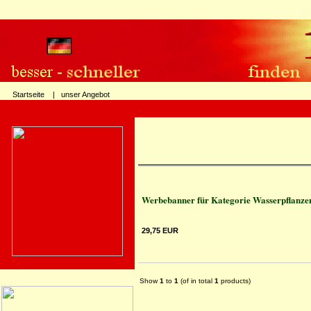
Startseite |
unser Angebot
Werbebanner für Kategorie Wasserpflanzen
29,75 EUR
Show
1
to
1
(of in total
1
products)