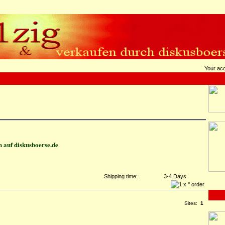
Your ac
 auf diskusboerse.de
Shipping time:
3-4 Days
Sites:
1