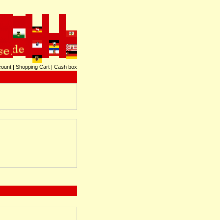
count
|
Shopping Cart
|
Cash box