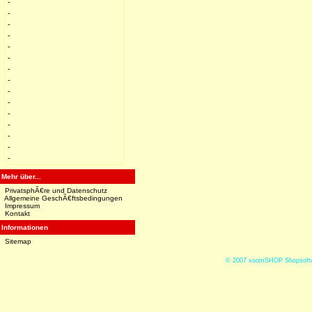
-
-
-
-
-
-
-
-
-
-
-
-
-
-
-
Mehr über...
PrivatsphÃ€re und Datenschutz
Allgemeine GeschÃ€ftsbedingungen
Impressum
Kontakt
Informationen
Sitemap
© 2007
xoomSHOP Shopsoftw