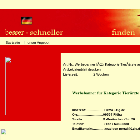
Startseite |
unser Angebot
Art.Nr.: Werbebanner fÃŒr Kategorie TierÃ€rzte a
Artikeldatenblatt drucken
Lieferzeit:
2 Wochen
Werbebanner für Kategorie Tierärzte 
Inserent:................... Firma 1zig.de
Ort:...........................09557 Flöha
Straße:.....................R.-Breitscheid-Str. 20
Telefon:.................... 0152 / 53803588
Emailkontakt:........... anzeigen-portal@1zig.