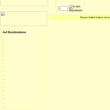
Diesen Artikel haben wir 
Auf Bundesebene
-
-
-
-
-
-
-
-
-
-
-
-
-
-
-
-
-
-