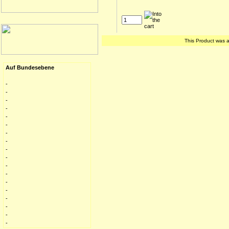
This Product was 
Auf Bundesebene
-
-
-
-
-
-
-
-
-
-
-
-
-
-
-
-
-
-