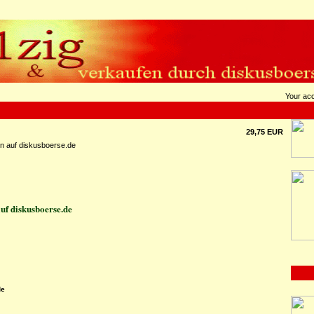
Your ac
29,75 EUR
n auf diskusboerse.de
uf diskusboerse.de
de