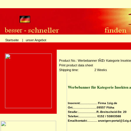
Startseite |
unser Angebot
Product No.: Werbebanner fÃŒr Kategorie Insekte
Print product data sheet
Shipping time:
2 Weeks
Werbebanner für Kategorie Insekten a
Inserent:................... Firma 1zig.de
Ort:...........................09557 Flöha
Straße:.....................R.-Breitscheid-Str. 20
Telefon:.................... 0152 / 53803588
Emailkontakt:........... anzeigen-portal@1zig.