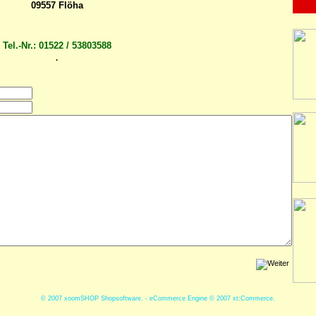
09557 Flöha
Tel.-Nr.: 01522 / 53803588
.
© 2007
xoomSHOP Shopsoftware. -
eCommerce Engine © 2007
xt:Commerce.