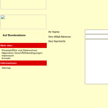
Ihr Name:
Auf Bundesebene
Ihre eMail-Adresse:
Ihre Nachricht:
Mehr über...
PrivatsphÃ€re und Datenschutz
Allgemeine GeschÃ€ftsbedingungen
Impressum
Kontakt
Informationen
Sitemap