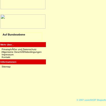
Auf Bundesebene
Mehr über...
PrivatsphÃ€re und Datenschutz
Allgemeine GeschÃ€ftsbedingungen
Impressum
Kontakt
Informationen
Sitemap
© 2007
xoomSHOP Shopsoftw